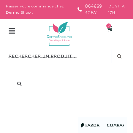
064669
Passer votre commande chez
DE 9H A
Dermo Shop :
3087
17H
0
FAVORIS
COMPARER