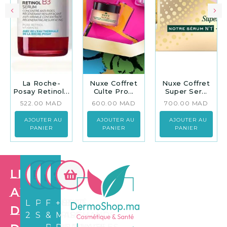
La Roche-
Nuxe Coffret
Nuxe Coffret
Posay Retinol...
Culte Pro...
Super Ser...
522.00
MAD
600.00
MAD
700.00
MAD
AJOUTER AU
AJOUTER AU
AJOUTER AU
PANIER
PANIER
PANIER
Les
avantages
LIVRAISON
PAIEMENT
FIDÉLITÉ
+3.500
de
24/72H
SÉCURISÉ
&
MARCHANDS