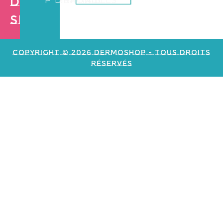
Dermo
PARRAINAGE
DISPONIBLES
Shop
Création de
site web e
commerce
Copyright © 2026 Dermoshop - Tous Droits
Réservés