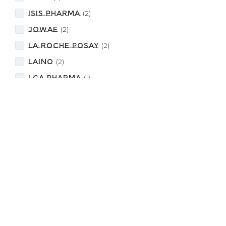
Isis Pharma
(
2
)
JOWAE
(
2
)
LA ROCHE POSAY
(
2
)
LAINO
(
2
)
LCA PHARMA
(
1
)
NATURALIA
(
2
)
NOREVA
(
1
)
NOVASKIN
(
2
)
NUHANCIAM
(
2
)
NUXE
(
9
)
Payot
(
1
)
PLACENTOR Végétal
(
1
)
RITUELS D'ORIENT
(
1
)
Rogé Cavaillès
(
2
)