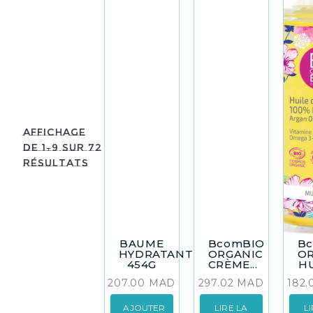
Affichage
de 1–9 sur 72
résultats
BAUME
BcomBIO
B
HYDRATANT
ORGANIC
O
454G
CRÈME...
HU
207.00
MAD
297.02
MAD
182
AJOUTER
LIRE LA
L