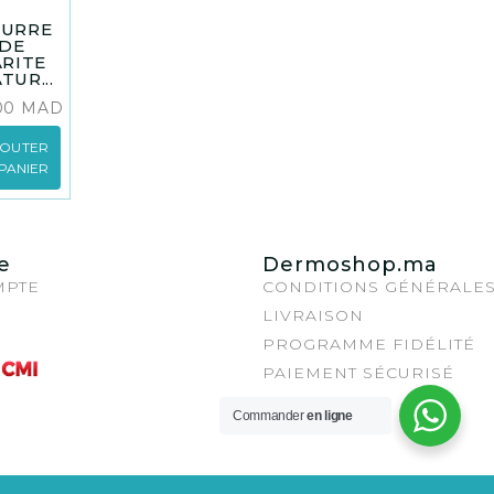
EURRE
DE
ARITE
TUR...
.00
MAD
JOUTER
PANIER
e
Dermoshop.ma
MPTE
CONDITIONS GÉNÉRALE
LIVRAISON
PROGRAMME FIDÉLITÉ
PAIEMENT SÉCURISÉ
Commander
en ligne