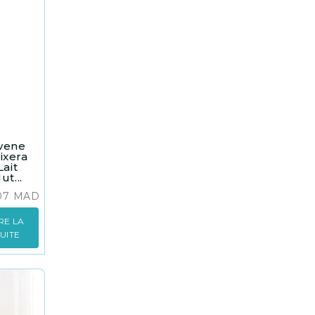
vene
ixera
Lait
ut...
.07
MAD
IRE LA
SUITE