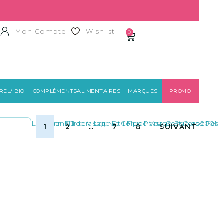
Mon Compte
Wishlist
0
EL/ BIO
COMPLÉMENTSALIMENTAIRES
MARQUES
PROMO
1
2
…
7
8
Suivant