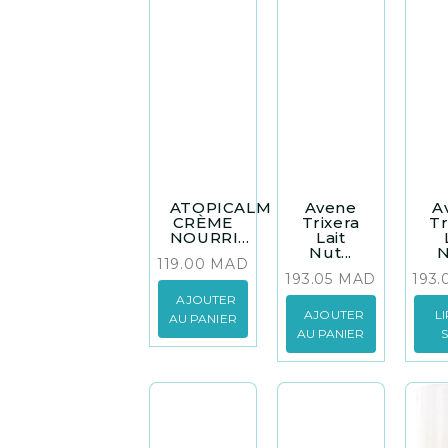
ATOPICALM
Avene
A
CRÈME
Trixera
Tr
NOURRI...
Lait
Nut...
N
119.00
MAD
193.05
MAD
193
AJOUTER
AJOUTER
L
AU PANIER
AU PANIER