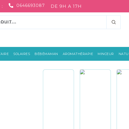
0646693087
 :
DE 9H A 17H
AIRE
SOLAIRES
BÉBÉMAMAN
AROMATHÉRAPIE
MINCEUR
NATUR