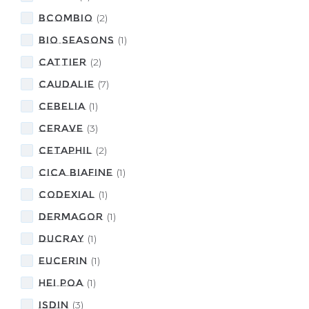
BcomBIO
(
2
)
Bio Seasons
(
1
)
CATTIER
(
2
)
CAUDALIE
(
7
)
CEBELIA
(
1
)
CeraVe
(
3
)
CETAPHIL
(
2
)
CICA BIAFINE
(
1
)
CODEXIAL
(
1
)
DERMAGOR
(
1
)
DUCRAY
(
1
)
Eucerin
(
1
)
HEI POA
(
1
)
ISDIN
(
3
)