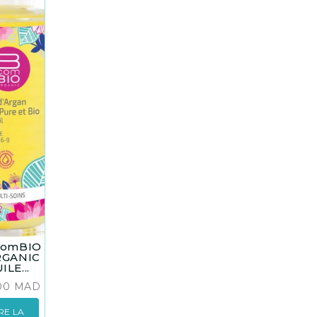
comBIO
RGANIC
ILE...
.00
MAD
IRE LA