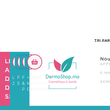
Nou
Les
APPE
avantages
E-MA
de
LIVRAISON
PAIEMENT
FIDÉLITÉ
+3.500
ADRE
24/72H
SÉCURISÉ
&
MARCHANDS
Dermo
PARRAINAGE
DISPONIBLES
Shop
Création de
site web e
commerce