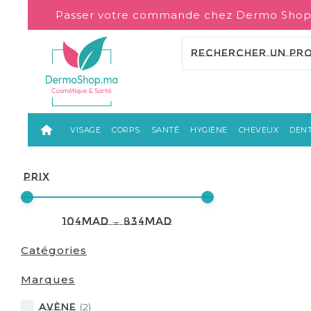
Passer votre commande chez Dermo Shop
VISAGE
CORPS
SANTÉ
HYGIÈNE
CHEVEUX
DENT
Prix
104
MAD
—
834
MAD
Catégories
Marques
Avène
(
2
)