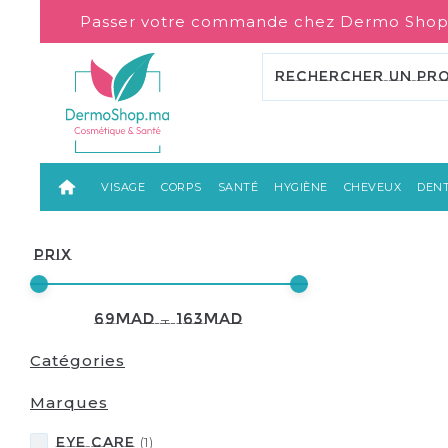
Passer votre commande chez Dermo Shop
VISAGE
CORPS
SANTÉ
HYGIÈNE
CHEVEUX
DENT
Prix
69
MAD
—
163
MAD
Catégories
Marques
EYE CARE
(
1
)