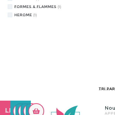
FORMES & FLAMMES
(
1
)
HEROME
(
1
)
Nou
Les
APPE