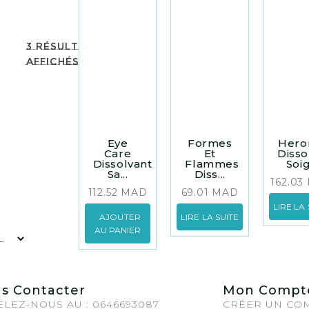
3 résultats
affichés
Eye
Formes
Her
Care
Et
Disso
Dissolvant
Flammes
Soig.
Sa...
Diss...
162.03
112.52
MAD
69.01
MAD
LIRE LA 
AJOUTER
LIRE LA SUITE
AU PANIER
s Contacter
Mon Compt
LEZ-NOUS AU : 0646693087
CRÉER UN CO