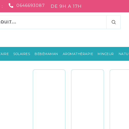
0646693087
 :
DE 9H A 17H
AIRE
SOLAIRES
BÉBÉMAMAN
AROMATHÉRAPIE
MINCEUR
NATUR