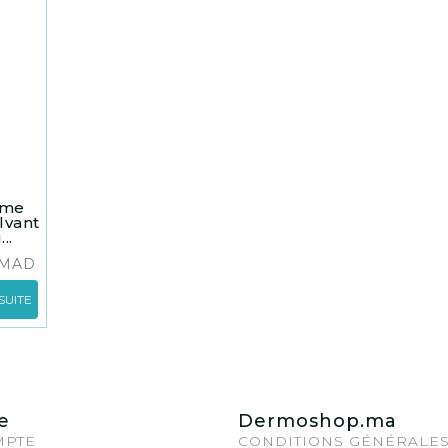
ome
lvant
..
MAD
SUITE
e
Dermoshop.ma
MPTE
CONDITIONS GÉNÉRALE