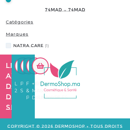
74
MAD
—
74
MAD
Catégories
Marques
NATRA CARE
(
1
)
Les
avantages
LIVRAISON
PAIEMENT
FIDÉLITÉ
+3.500
de
24/72H
SÉCURISÉ
&
MARCHANDS
Dermo
PARRAINAGE
DISPONIBLES
Shop
Création de
site web e
commerce
Copyright © 2026 Dermoshop - Tous Droits