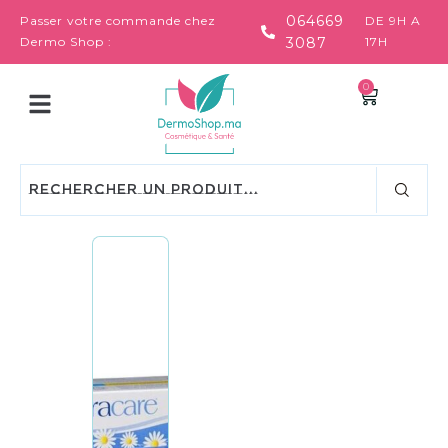
064669
Passer votre commande chez
DE 9H A
Dermo Shop :
3087
17H
0