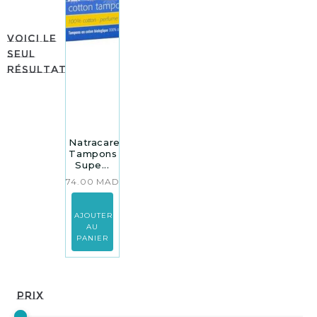
Voici le
seul
résultat
Natracare
Tampons
Supe...
74.00
MAD
AJOUTER
AU
PANIER
Prix