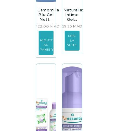
Camomilla
Naturalia:
Blu Gel
Intimo
Nett...
Gel...
122.00
MAD
59.25
MAD
LIRE
AJOUTER
LA
AU
SUITE
PANIER