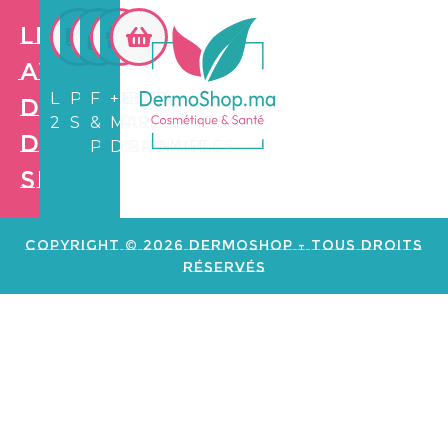
Les
avantages
LIVRAISON
PAIEMENT
FIDÉLITÉ
+3.500
de
24/72H
SÉCURISÉ
&
MARCHANDS
Dermo
PARRAINAGE
DISPONIBLES
Shop
Création de
site web e
commerce
Copyright © 2026 Dermoshop - Tous Droits
Réservés