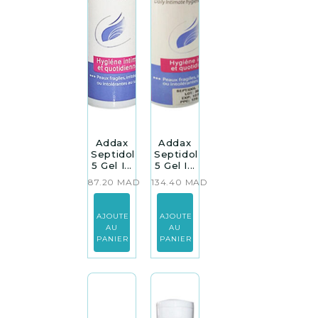
Addax
Addax
Septidol
Septidol
5 Gel I...
5 Gel I...
87.20
MAD
134.40
MAD
AJOUTER
AJOUTER
AU
AU
PANIER
PANIER