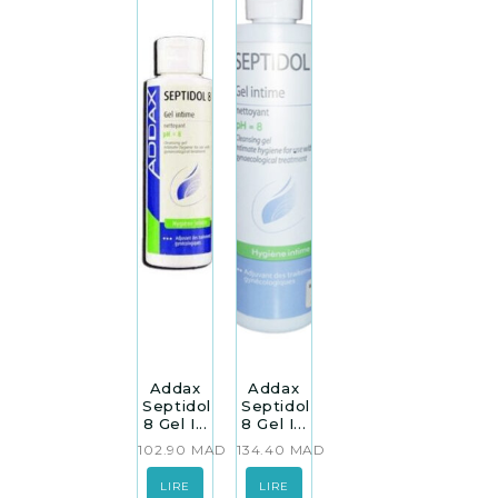
Addax
Addax
Septidol
Septidol
8 Gel I...
8 Gel I...
102.90
MAD
134.40
MAD
LIRE
LIRE