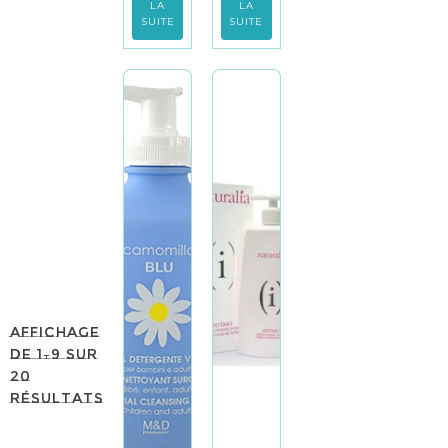
LA
LA
SUITE
SUITE
Affichage
de 1–9 sur
20
résultats