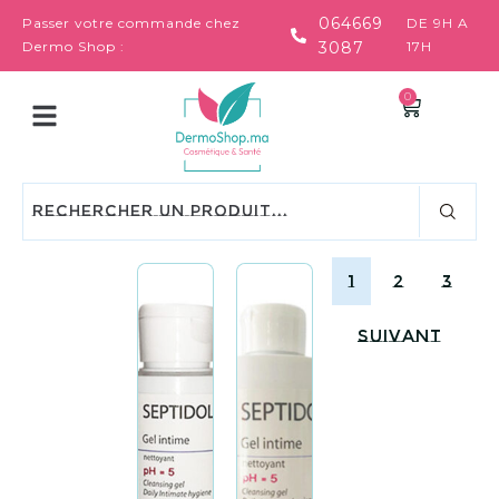
064669
Passer votre commande chez
DE 9H A
Dermo Shop :
3087
17H
0
1
2
3
Suivant