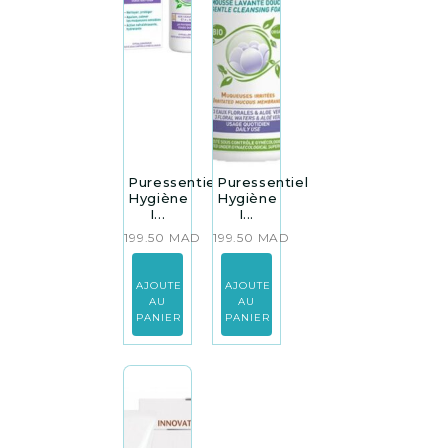
Puressentiel
Puressentiel
Hygiène
Hygiène
I...
I...
199.50
MAD
199.50
MAD
AJOUTER
AJOUTER
AU
AU
PANIER
PANIER