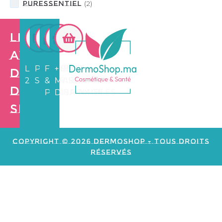
PURESSENTIEL
(
2
)
Les
avantages
LIVRAISON
PAIEMENT
FIDÉLITÉ
+3.500
de
24/72H
SÉCURISÉ
&
MARCHANDS
Dermo
PARRAINAGE
DISPONIBLES
Shop
Création de
site web e
commerce
Copyright © 2026 Dermoshop - Tous Droits
Réservés