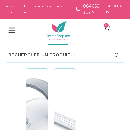
064669
Passer votre commande chez
DE 9H A
Dermo Shop :
3087
17H
0