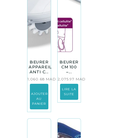
BEURER
BEURER
APPAREIL
CM 100
ANTI C...
–...
1,060.68
MAD
2,075.97
MAD
LIRE LA
AJOUTER
SUITE
AU
PANIER