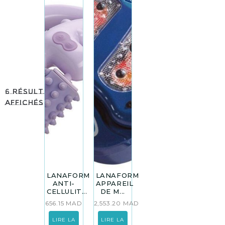
6 résultats
affichés
LANAFORM
LANAFORM
ANTI-
APPAREIL
CELLULIT...
DE M...
656.15
MAD
2,553.20
MAD
LIRE LA
LIRE LA