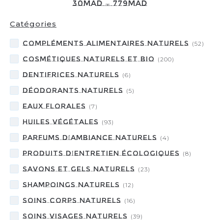
30
MAD
—
779
MAD
Catégories
Compléments Alimentaires Naturels
(
52
)
Cosmétiques naturels et BIO
(
200
)
Dentifrices naturels
(
6
)
Déodorants naturels
(
5
)
Eaux florales
(
7
)
Huiles Végétales
(
93
)
Parfums d’ambiance naturels
(
4
)
Produits d’entretien écologiques
(
8
)
Savons et gels naturels
(
23
)
Shampoings naturels
(
12
)
Soins corps naturels
(
16
)
Soins visages naturels
(
39
)