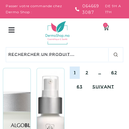
064669
Passer votre commande chez
DE 9H A
Dermo Shop :
3087
17H
0
1
2
…
62
63
Suivant