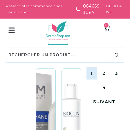
064669
Passer votre commande chez
DE 9H A
Dermo Shop :
3087
17H
0
1
2
3
4
Suivant