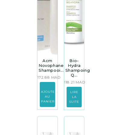
Acm
Bio-
Novophane
Hydra
Shampooi...
Shampoing
Q...
172.88
MAD
118.21
MAD
AJOUTER
LIRE
AU
LA
PANIER
SUITE