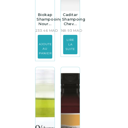
Biokap
Caditar
Shampooing
Shampoing
Nour...
Chev...
233.46
MAD
169.93
MAD
LIRE
AJOUTER
LA
AU
SUITE
PANIER