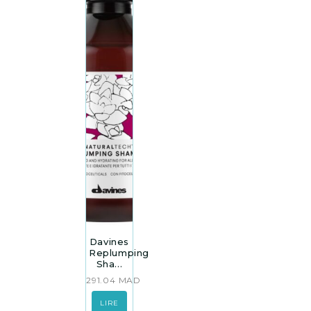
Davines
Replumping
Sha...
291.04
MAD
LIRE