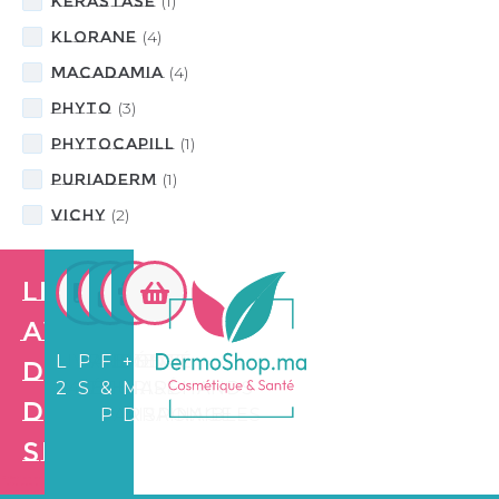
KÈRASTASE
(
1
)
KLORANE
(
4
)
MACADAMIA
(
4
)
PHYTO
(
3
)
Phytocapill
(
1
)
Puriaderm
(
1
)
VICHY
(
2
)
Les
avantages
LIVRAISON
PAIEMENT
FIDÉLITÉ
+3.500
de
24/72H
SÉCURISÉ
&
MARCHANDS
Dermo
PARRAINAGE
DISPONIBLES
Shop
Création de
site web e
commerce