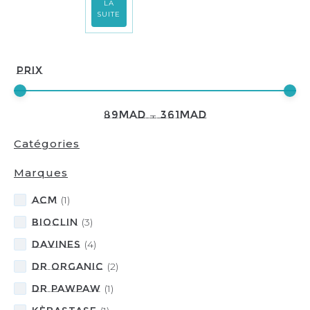
LA
SUITE
Prix
89
MAD
—
361
MAD
Catégories
Marques
ACM
(
1
)
BIOCLIN
(
3
)
Davines
(
4
)
DR ORGANIC
(
2
)
DR PAWPAW
(
1
)