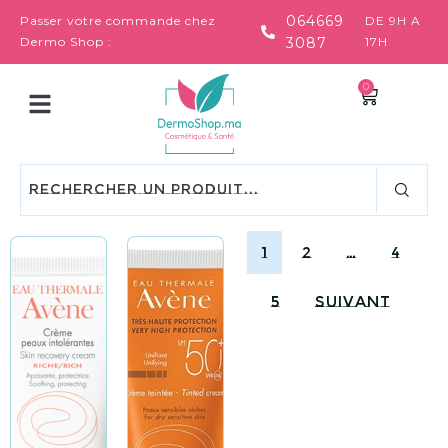
064669
Passer votre commande chez
DE 9H A
Dermo Shop :
3087
17H
0
1
2
…
4
5
Suivant