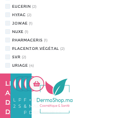
Eucerin
(
2
)
HYFAC
(
2
)
JOWAE
(
1
)
NUXE
(
1
)
PHARMACERIS
(
1
)
PLACENTOR Végétal
(
2
)
SVR
(
2
)
URIAGE
(
4
)
Les
avantages
LIVRAISON
PAIEMENT
FIDÉLITÉ
+3.500
de
24/72H
SÉCURISÉ
&
MARCHANDS
Dermo
PARRAINAGE
DISPONIBLES