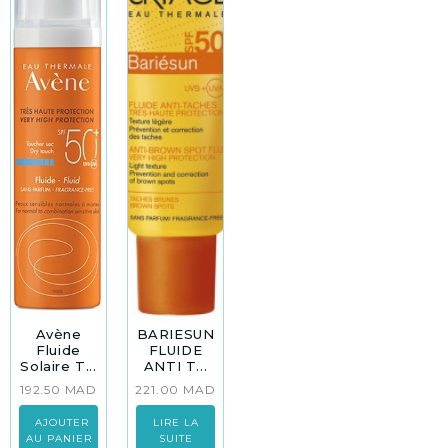
Avène
BARIESUN
Fluide
FLUIDE
Solaire T...
ANTI T...
192.50
MAD
221.00
MAD
AJOUTER
LIRE LA
AU PANIER
SUITE