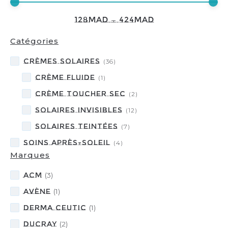
128
MAD
—
424
MAD
Catégories
Crèmes Solaires
(
36
)
Crème fluide
(
1
)
Crème toucher sec
(
2
)
Solaires invisibles
(
12
)
Solaires teintées
(
7
)
Soins Après-soleil
(
4
)
Marques
ACM
(
3
)
Avène
(
1
)
DERMA CEUTIC
(
1
)
DUCRAY
(
2
)