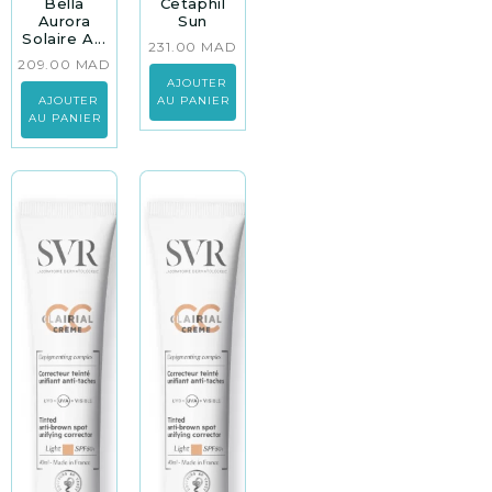
Bella
Cetaphil
Aurora
Sun
Solaire A...
231.00
MAD
209.00
MAD
AJOUTER
AJOUTER
AU PANIER
AU PANIER