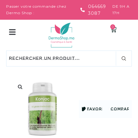
064669
Passer votre commande chez
DE 9H A
Dermo Shop :
3087
17H
0
FAVORIS
COMPARER