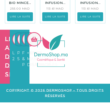
BIO MINCE...
INFUSION...
INFUSION...
255.00
MAD
113.61
MAD
113.61
MAD
LIRE LA SUITE
LIRE LA SUITE
LIRE LA SUITE
Les
avantages
LIVRAISON
PAIEMENT
FIDÉLITÉ
+3.500
de
24/72H
SÉCURISÉ
&
MARCHANDS
Dermo
PARRAINAGE
DISPONIBLES
Shop
Création de
site web e
commerce
Copyright © 2026 Dermoshop - Tous Droits
Réservés