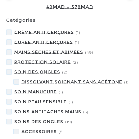
49
MAD
—
378
MAD
Catégories
Crème anti Gerçures
(
1
)
Curee anti Gerçures
(
1
)
Mains Sèches et Abîmées
(
48
)
Protection Solaire
(
2
)
Soin des ongles
(
2
)
DISSOLVANT SOIGNANT SANS ACÉTONE
(
1
)
Soin Manucure
(
1
)
Soin peau Sensible
(
1
)
Soins Antitaches Mains
(
5
)
Soins des Ongles
(
19
)
Accessoires
(
5
)