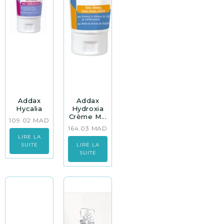
Addax
Addax
Hycalia
Hydroxia
Crème M...
109.02
MAD
164.03
MAD
LIRE LA
SUITE
LIRE LA
SUITE