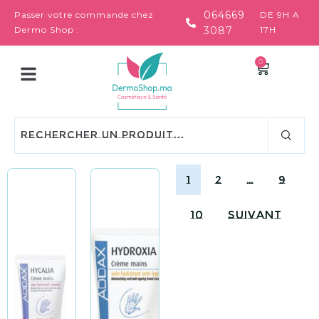
064669
Passer votre commande chez
DE 9H A
Dermo Shop :
3087
17H
0
1
2
…
9
10
Suivant