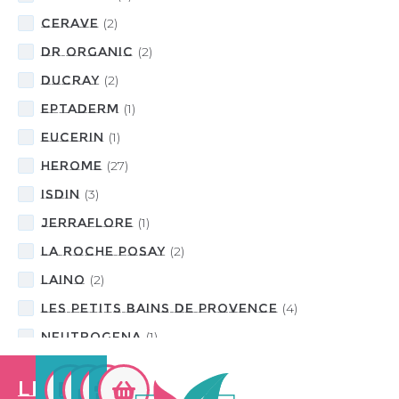
CeraVe
(
2
)
DR ORGANIC
(
2
)
DUCRAY
(
2
)
EPTADERM
(
1
)
Eucerin
(
1
)
HEROME
(
27
)
ISDIN
(
3
)
JERRAFLORE
(
1
)
LA ROCHE POSAY
(
2
)
LAINO
(
2
)
LES PETITS BAINS DE PROVENCE
(
4
)
NEUTROGENA
(
1
)
NOREVA
(
1
)
Les
NOVASKIN
(
1
)