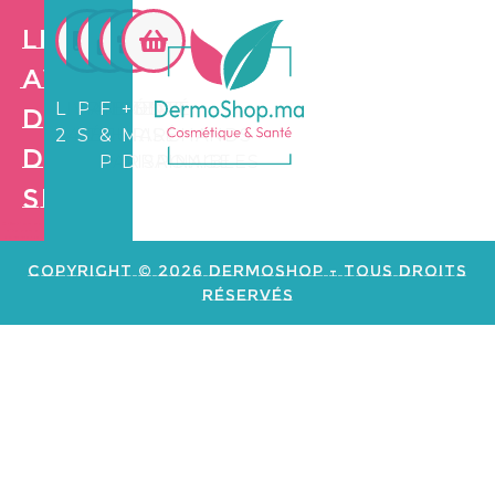
Les
avantages
LIVRAISON
PAIEMENT
FIDÉLITÉ
+3.500
de
24/72H
SÉCURISÉ
&
MARCHANDS
Dermo
PARRAINAGE
DISPONIBLES
Shop
Création de
site web e
commerce
Copyright © 2026 Dermoshop - Tous Droits
Réservés