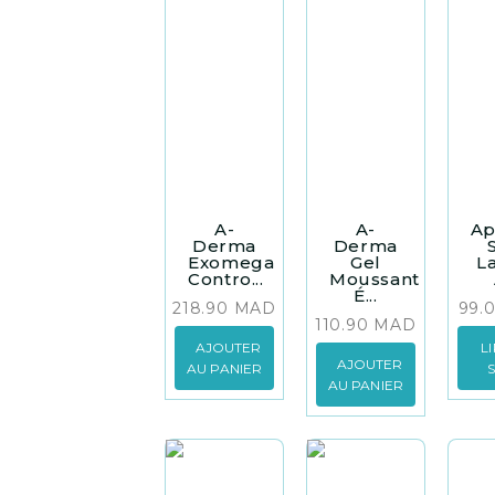
A-
A-
Ap
Derma
Derma
Exomega
Gel
L
Contro...
Moussant
É...
218.90
MAD
99.
110.90
MAD
AJOUTER
L
AJOUTER
AU PANIER
AU PANIER