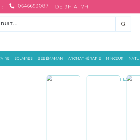
0646693087
 :
DE 9H A 17H
AIRE
SOLAIRES
BÉBÉMAMAN
AROMATHÉRAPIE
MINCEUR
NATUR