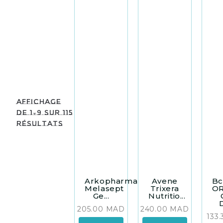
Affichage
de 1–9 sur 115
résultats
Arkopharma
Avene
B
Melasept
Trixera
O
Ge...
Nutritio...
D
205.00
MAD
240.00
MAD
133.