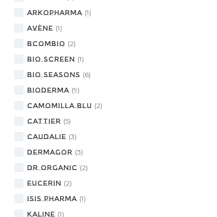
ARKOPHARMA
(
1
)
Avène
(
1
)
BcomBIO
(
2
)
BIO SCREEN
(
1
)
Bio Seasons
(
6
)
BIODERMA
(
9
)
camomilla BLU
(
2
)
CATTIER
(
5
)
CAUDALIE
(
3
)
DERMAGOR
(
3
)
DR ORGANIC
(
2
)
Eucerin
(
2
)
Isis Pharma
(
1
)
KALINE
(
1
)