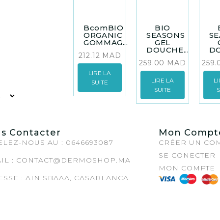
BcomBIO
BIO
ORGANIC
SEASONS
S
GOMMAG...
GEL
DOUCHE...
DO
212.12
MAD
259.00
MAD
259
LIRE LA
LIRE LA
L
SUITE
SUITE
s Contacter
Mon Compt
LEZ-NOUS AU : 0646693087
CRÉER UN CO
SE CONECTER
IL :
CONTACT@DERMOSHOP.MA
MON COMPTE
SSE : AIN SBAAA, CASABLANCA