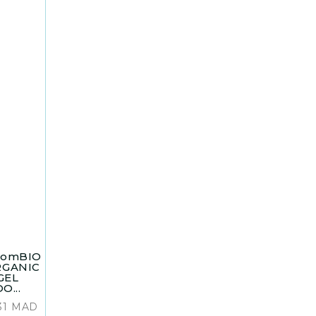
comBIO
RGANIC
GEL
O...
31
MAD