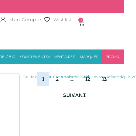
Mon Compte
Wishlist
0
EL/ BIO
COMPLÉMENTSALIMENTAIRES
MARQUES
PROMO
1
2
…
12
13
Suivant