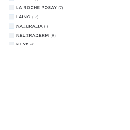
LA ROCHE POSAY
(
7
)
LAINO
(
12
)
NATURALIA
(
1
)
NEUTRADERM
(
8
)
NUXE
(
5
)
Payot
(
1
)
POLAAR
(
1
)
PURESSENTIEL
(
1
)
Rogé Cavaillès
(
28
)
SVR
(
1
)
URIAGE
(
5
)
WELEDA
(
3
)