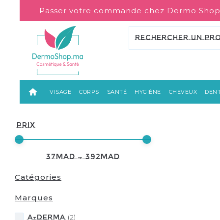
Passer votre commande chez Dermo Shop
VISAGE
CORPS
SANTÉ
HYGIÈNE
CHEVEUX
DENT
Prix
37
MAD
—
392
MAD
Catégories
Marques
A-DERMA
(
2
)