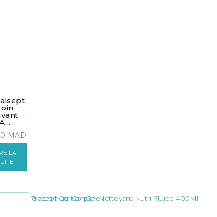
aisept
Soin
avant
A...
00
MAD
IRE LA
SUITE