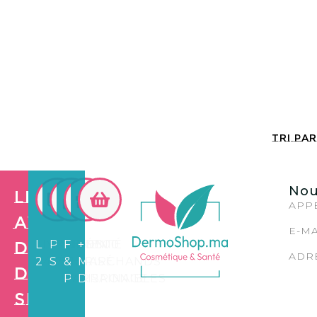
Nou
Les
APPE
avantages
E-MA
de
LIVRAISON
PAIEMENT
FIDÉLITÉ
+3.500
ADRE
24/72H
SÉCURISÉ
&
MARCHANDS
Dermo
PARRAINAGE
DISPONIBLES
Shop
Création de