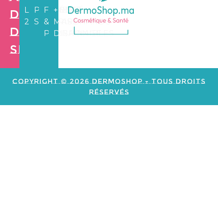
LIVRAISON
PAIEMENT
FIDÉLITÉ
+3.500
de
24/72H
SÉCURISÉ
&
MARCHANDS
Dermo
PARRAINAGE
DISPONIBLES
Shop
Création de
site web e
commerce
Copyright © 2026 Dermoshop - Tous Droits
Réservés