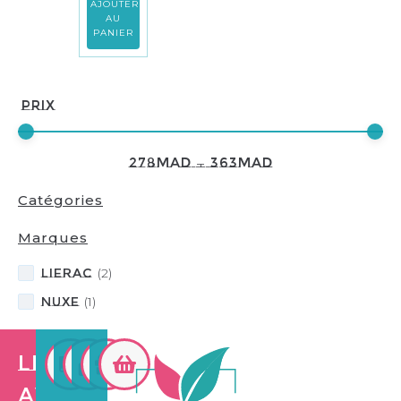
AJOUTER
AU
PANIER
Prix
278
MAD
—
363
MAD
Catégories
Marques
LIERAC
(
2
)
NUXE
(
1
)
Les
avantages