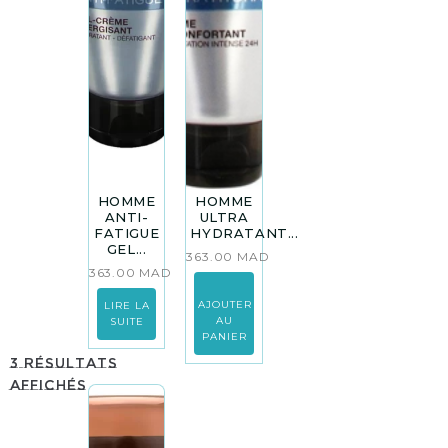
HOMME
HOMME
ANTI-
ULTRA
FATIGUE
HYDRATANT...
GEL...
363.00
MAD
363.00
MAD
AJOUTER
LIRE LA
AU
SUITE
PANIER
3 résultats
affichés