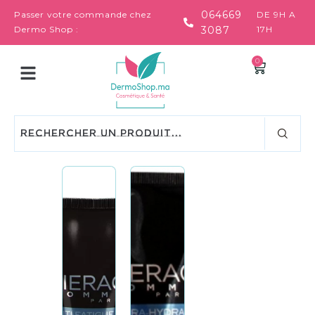
064669
Passer votre commande chez
DE 9H A
Dermo Shop :
3087
17H
0