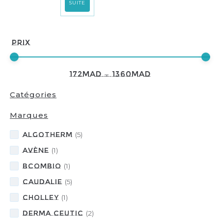
SUITE
Prix
172
MAD
—
1360
MAD
Catégories
Marques
ALGOTHERM
(
5
)
Avène
(
1
)
BcomBIO
(
1
)
CAUDALIE
(
5
)
CHOLLEY
(
1
)
DERMA CEUTIC
(
2
)