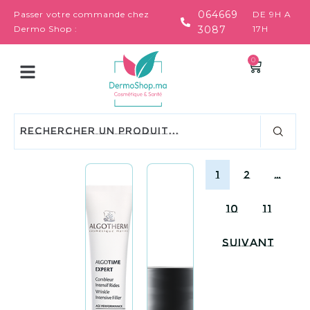
064669
Passer votre commande chez
DE 9H A
Dermo Shop :
3087
17H
0
1
2
…
10
11
Suivant