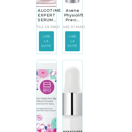
ALGOTIME
Avene
EXPERT
Physiolift
SERUM...
Preci...
742.46
MAD
462.91
MAD
LIRE
LIRE
LA
LA
SUITE
SUITE