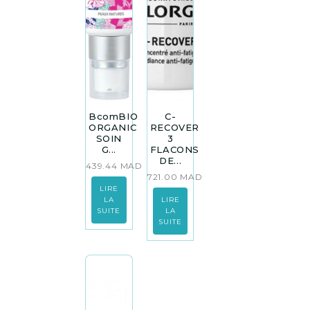
BcomBIO
C-
ORGANIC
RECOVER
SOIN
3
G...
FLACONS
DE...
439.44
MAD
721.00
MAD
LIRE
LA
LIRE
SUITE
LA
SUITE