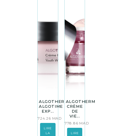
ALGOTHERM
ALGOTHERM
ALGOTIME
CRÈME
EXP...
DE
VIE...
724.26
MAD
778.86
MAD
LIRE
LA
LIRE