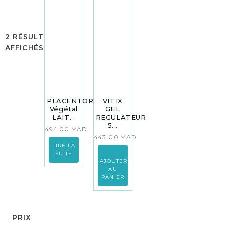
2 résultats
affichés
PLACENTOR
VITIX
Végétal
GEL
LAIT...
REGULATEUR
5...
494.00
MAD
443.00
MAD
LIRE LA
SUITE
AJOUTER
AU
PANIER
Prix