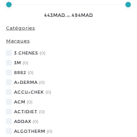
443
MAD
—
494
MAD
Catégories
Marques
3 CHENES
(
0
)
3M
(
0
)
8882
(
0
)
A-DERMA
(
0
)
Accu-Chek
(
0
)
ACM
(
0
)
ACTIDIET
(
0
)
ADDAX
(
0
)
ALGOTHERM
(
0
)