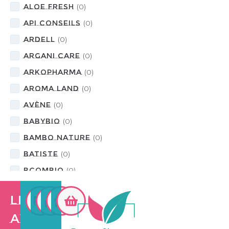
Aloe Fresh
(
0
)
API CONSEILS
(
0
)
ARDELL
(
0
)
ARGANI CARE
(
0
)
ARKOPHARMA
(
0
)
Aroma Land
(
0
)
Avène
(
0
)
BABYBIO
(
0
)
BAMBO Nature
(
0
)
BATISTE
(
0
)
BcomBIO
(
0
)
BELIFLOR
(
0
)
Les
BENE CHECK
(
0
)
avantages
BENEFIT
(
0
)