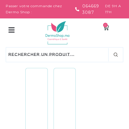
064669
Passer votre commande chez
DE 9H A
Dermo Shop :
3087
17H
0