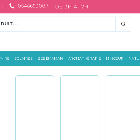
0646693087
 :
DE 9H A 17H
AIRE
SOLAIRES
BÉBÉMAMAN
AROMATHÉRAPIE
MINCEUR
NATUR