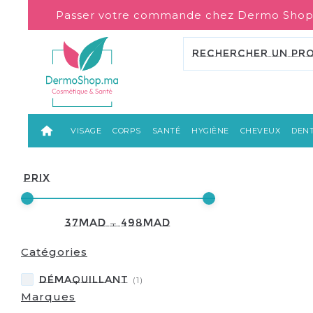
Passer votre commande chez Dermo Shop
VISAGE
CORPS
SANTÉ
HYGIÈNE
CHEVEUX
DENT
Prix
37
MAD
—
498
MAD
Catégories
Démaquillant
(
1
)
Marques