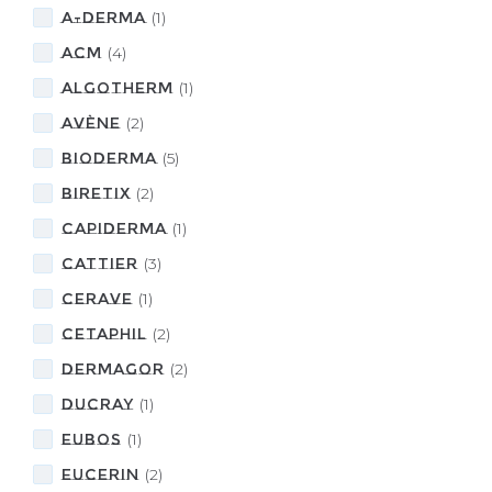
A-DERMA
(
1
)
ACM
(
4
)
ALGOTHERM
(
1
)
Avène
(
2
)
BIODERMA
(
5
)
Biretix
(
2
)
CAPIDERMA
(
1
)
CATTIER
(
3
)
CeraVe
(
1
)
CETAPHIL
(
2
)
DERMAGOR
(
2
)
DUCRAY
(
1
)
eubos
(
1
)
Eucerin
(
2
)