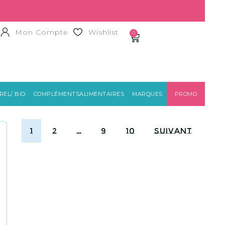
Mon Compte
Wishlist
0
EL/ BIO
COMPLÉMENTSALIMENTAIRES
MARQUES
PROMO
1
2
…
9
10
Suivant