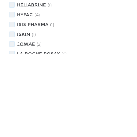
HÉLIABRINE
(
1
)
HYFAC
(
4
)
Isis Pharma
(
1
)
ISKIN
(
1
)
JOWAE
(
2
)
LA ROCHE POSAY
(
4
)
LAINO
(
2
)
NOHOOH
(
1
)
NOREVA
(
6
)
NOVEXPRT
(
5
)
NUHANCIAM
(
1
)
NUXE
(
3
)
PLACENTOR Végétal
(
2
)
RILASTIL
(
1
)