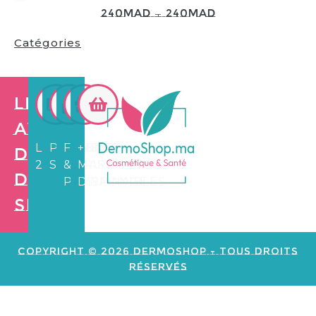
240
MAD
—
240
MAD
Catégories
Les
avantages
LIVRAISON
PAIEMENT
FIDÉLITÉ
+3.500
de
24/72H
SÉCURISÉ
&
MARCHANDS
Dermo
PARRAINAGE
DISPONIBLES
Shop
Création de
site web e
commerce
Copyright © 2026 Dermoshop - Tous Droits
Réservés