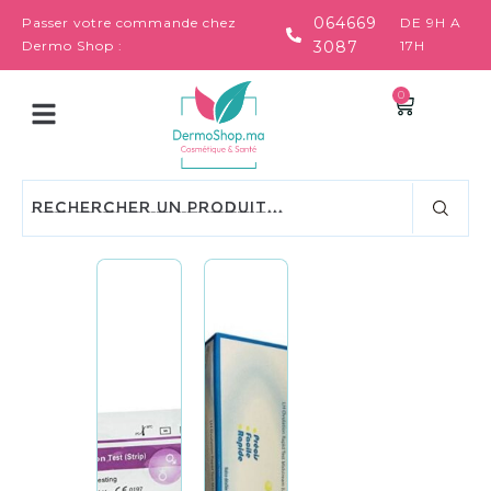
064669
Passer votre commande chez
DE 9H A
Dermo Shop :
3087
17H
0