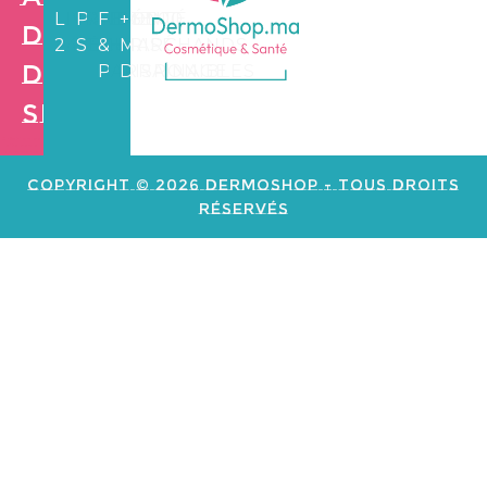
LIVRAISON
PAIEMENT
FIDÉLITÉ
+3.500
de
24/72H
SÉCURISÉ
&
MARCHANDS
Dermo
PARRAINAGE
DISPONIBLES
Shop
Création de
site web e
commerce
Copyright © 2026 Dermoshop - Tous Droits
Réservés