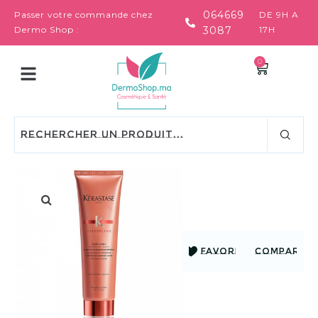
064669
Passer votre commande chez
DE 9H A
Dermo Shop :
3087
17H
0
FAVORIS
COMPARER