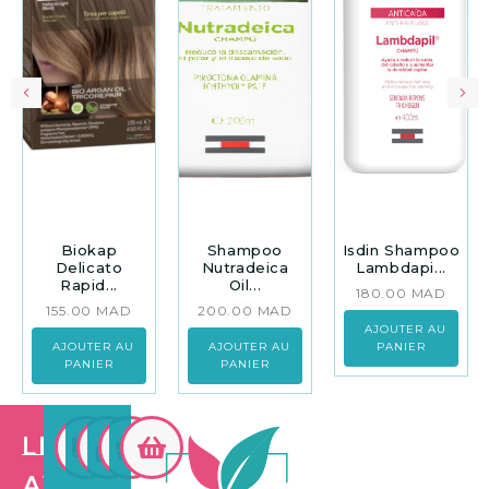
Biokap
Shampoo
Isdin Shampoo
Delicato
Nutradeica
Lambdapi...
Rapid...
Oil...
180.00
MAD
155.00
MAD
200.00
MAD
AJOUTER AU
AJOUTER AU
AJOUTER AU
PANIER
PANIER
PANIER
Les
avantages