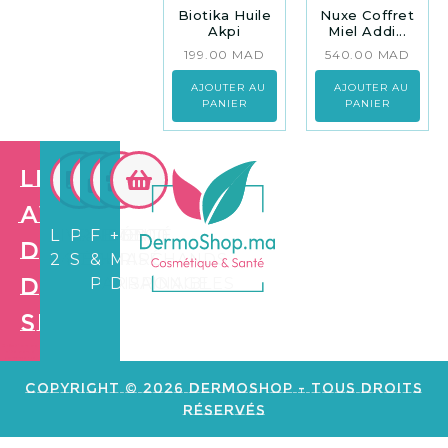
Biotika Huile
Nuxe Coffret
Akpi
Miel Addi...
199.00
MAD
540.00
MAD
AJOUTER AU
AJOUTER AU
PANIER
PANIER
Les
avantages
LIVRAISON
PAIEMENT
FIDÉLITÉ
+3.500
de
24/72H
SÉCURISÉ
&
MARCHANDS
Dermo
PARRAINAGE
DISPONIBLES
Shop
Création de
site web e
commerce
Copyright © 2026 Dermoshop - Tous Droits
Réservés