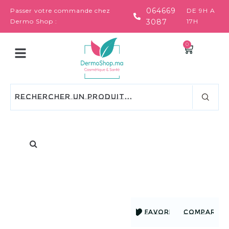
064669
Passer votre commande chez
DE 9H A
Dermo Shop :
3087
17H
0
FAVORIS
COMPARER