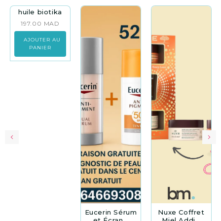
huile biotika
197.00
MAD
AJOUTER AU
PANIER
Eucerin Sérum
Nuxe Coffret
et Écran...
Miel Addi...