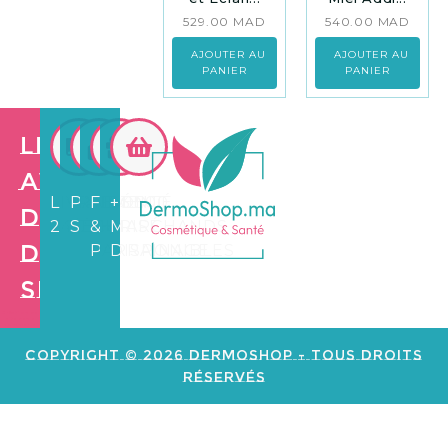
529.00
MAD
540.00
MAD
AJOUTER AU
AJOUTER AU
PANIER
PANIER
Les
avantages
LIVRAISON
PAIEMENT
FIDÉLITÉ
+3.500
de
24/72H
SÉCURISÉ
&
MARCHANDS
Dermo
PARRAINAGE
DISPONIBLES
Shop
Création de
site web e
commerce
Copyright © 2026 Dermoshop - Tous Droits
Réservés