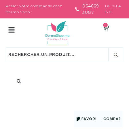
064669
Passer votre commande chez
DE 9H A
Dermo Shop :
3087
17H
0
FAVORIS
COMPARER