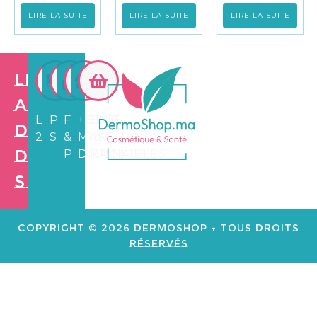
LIRE LA SUITE
LIRE LA SUITE
LIRE LA SUITE
Les
avantages
LIVRAISON
PAIEMENT
FIDÉLITÉ
+3.500
de
24/72H
SÉCURISÉ
&
MARCHANDS
Dermo
PARRAINAGE
DISPONIBLES
Shop
Création de
site web e
commerce
Copyright © 2026 Dermoshop - Tous Droits
Réservés