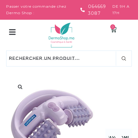
064669
Passer votre commande chez
DE 9H A
Dermo Shop :
3087
17H
0
FAVORIS
COMPAR