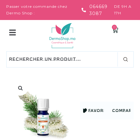
064669
Passer votre commande chez
DE 9H A
Dermo Shop :
3087
17H
0
FAVORIS
COMPARER