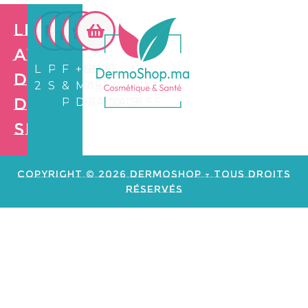
Les
avantages
LIVRAISON
PAIEMENT
FIDÉLITÉ
+3.500
de
24/72H
SÉCURISÉ
&
MARCHANDS
Dermo
PARRAINAGE
DISPONIBLES
Shop
Création de
site web e
commerce
Copyright © 2026 Dermoshop - Tous Droits
Réservés