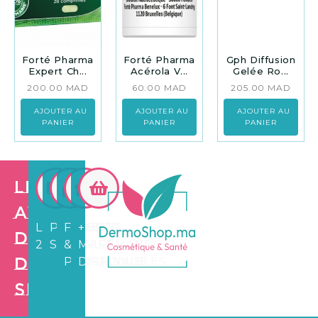
Forté Pharma
Forté Pharma
Gph Diffusion
Expert Ch...
Acérola V...
Gelée Ro...
200.00
MAD
60.00
MAD
205.00
MAD
AJOUTER AU
AJOUTER AU
AJOUTER AU
PANIER
PANIER
PANIER
Les
avantages
LIVRAISON
PAIEMENT
FIDÉLITÉ
+3.500
de
24/72H
SÉCURISÉ
&
MARCHANDS
Dermo
PARRAINAGE
DISPONIBLES
Shop
Création de
site web e
commerce