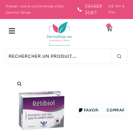
064669
Passer votre commande chez
DE 9H A
Dermo Shop :
3087
17H
0
FAVORIS
COMPARER