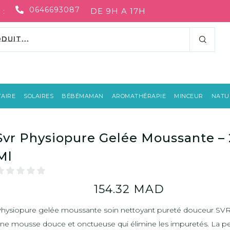
0646693087
 :
DE 9H A 17H
AIRE
SOLAIRES
BÉBÉMAMAN
AROMATHÉRAPIE
MINCEUR
NATUR
Svr Physiopure Gelée Moussante –
Ml
154.32
MAD
hysiopure gelée moussante soin nettoyant pureté douceur SV
ne mousse douce et onctueuse qui élimine les impuretés. La p