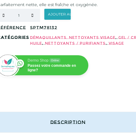
arfaitement nette, elle est fraîche et oxygénée.
AJOUTER AU PANIER
Référence
SPTM78132
Catégories
,
Démaquillants, Nettoyants visage
Gel / C
,
,
Huile
Nettoyants / Purifiants
Visage
Dermo Shop
Online
Passez votre commande en
ligne?
Description