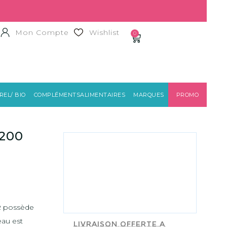
Mon Compte
Wishlist
0
EL/ BIO
COMPLÉMENTSALIMENTAIRES
MARQUES
PROMO
SVR
 200
R possède
eau est
Livraison offerte a