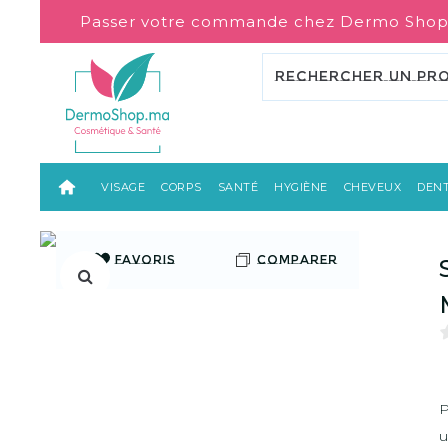
Passer votre commande chez Dermo Shop
VISAGE
CORPS
SANTÉ
HYGIÈNE
CHEVEUX
DENT
FAVORIS
COMPARER
P
u