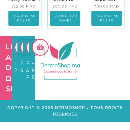
522.00
MAD
600.00
MAD
700.00
MAD
AJOUTER AU
AJOUTER AU
AJOUTER AU
PANIER
PANIER
PANIER
Les
avantages
LIVRAISON
PAIEMENT
FIDÉLITÉ
+3.500
de
24/72H
SÉCURISÉ
&
MARCHANDS
Dermo
PARRAINAGE
DISPONIBLES
Shop
Création de
site web e
commerce
Copyright © 2026 Dermoshop - Tous Droits
Réservés