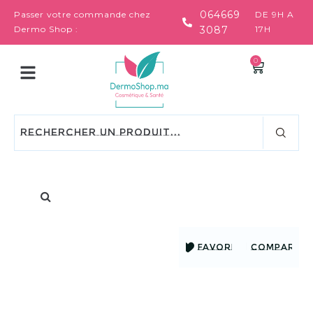
064669
Passer votre commande chez
DE 9H A
Dermo Shop :
3087
17H
0
FAVORIS
COMPARER