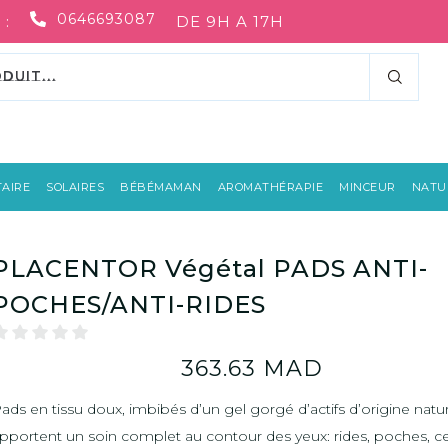
0646693087
 :
DE 9H A 17H
AIRE
SOLAIRES
BÉBÉMAMAN
AROMATHÉRAPIE
MINCEUR
NATUR
PLACENTOR Végétal PADS ANTI-
POCHES/ANTI-RIDES
363.63
MAD
ads en tissu doux, imbibés d’un gel gorgé d’actifs d’origine natur
pportent un soin complet au contour des yeux: rides, poches, c