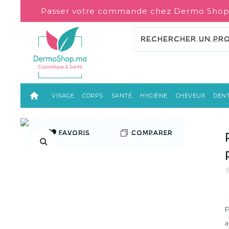
Passer votre commande chez Dermo Shop
VISAGE
CORPS
SANTÉ
HYGIÈNE
CHEVEUX
DENT
FAVORIS
COMPARER
P
a