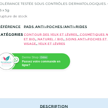
TOLÉRANCE TESTÉE SOUS CONTRÔLES DERMATOLOGIQUES. 
 6 x 5g
upture de stock
Référence
PADS ANTI-POCHES/ANTI-RIDES
Catégories
,
Contour des yeux et lèvres
Cosmétiques 
,
,
et BIO
Naturel / Bio
Soins Anti-poches et
,
Visage
Yeux et lèvres
Dermo Shop
Online
Passez votre commande en
ligne?
Description