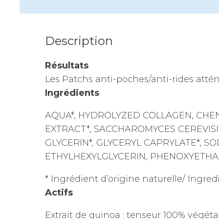
Description
Résultats
Les Patchs anti-poches/anti-rides atténue
Ingrédients
AQUA*, HYDROLYZED COLLAGEN, CHE
EXTRACT*, SACCHAROMYCES CEREVISIA
GLYCERIN*, GLYCERYL CAPRYLATE*, S
ETHYLHEXYLGLYCERIN, PHENOXYETHAN
* Ingrédient d’origine naturelle/ Ingredi
Actifs
Extrait de quinoa : tenseur 100% végéta