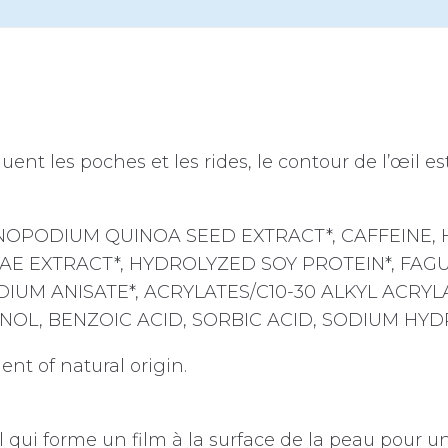
nt les poches et les rides, le contour de l’œil est l
NOPODIUM QUINOA SEED EXTRACT*, CAFFEINE
E EXTRACT*, HYDROLYZED SOY PROTEIN*, FAGU
ODIUM ANISATE*, ACRYLATES/C10-30 ALKYL ACR
OL, BENZOIC ACID, SORBIC ACID, SODIUM HYD
ent of natural origin.
l qui forme un film à la surface de la peau pour u