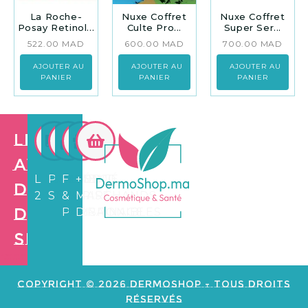
La Roche-
Nuxe Coffret
Nuxe Coffret
Posay Retinol...
Culte Pro...
Super Ser...
522.00
MAD
600.00
MAD
700.00
MAD
AJOUTER AU
AJOUTER AU
AJOUTER AU
PANIER
PANIER
PANIER
Les
avantages
LIVRAISON
PAIEMENT
FIDÉLITÉ
+3.500
de
24/72H
SÉCURISÉ
&
MARCHANDS
Dermo
PARRAINAGE
DISPONIBLES
Shop
Création de
site web e
commerce
Copyright © 2026 Dermoshop - Tous Droits
Réservés