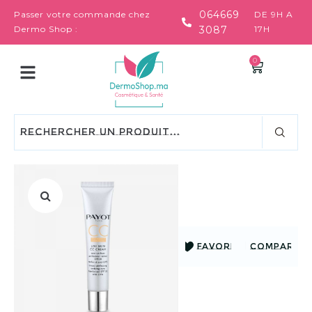
064669
Passer votre commande chez
DE 9H A
Dermo Shop :
3087
17H
0
FAVORIS
COMPARER