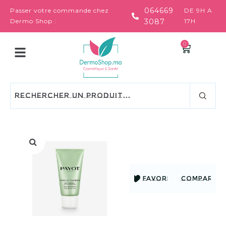
064669
Passer votre commande chez
DE 9H A
Dermo Shop :
3087
17H
0
FAVORIS
COMPARER