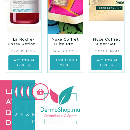
La Roche-
Nuxe Coffret
Nuxe Coffret
Posay Retinol...
Culte Pro...
Super Ser...
522.00
MAD
600.00
MAD
700.00
MAD
AJOUTER AU
AJOUTER AU
AJOUTER AU
PANIER
PANIER
PANIER
Les
avantages
LIVRAISON
PAIEMENT
FIDÉLITÉ
+3.500
de
24/72H
SÉCURISÉ
&
MARCHANDS
Dermo
PARRAINAGE
DISPONIBLES