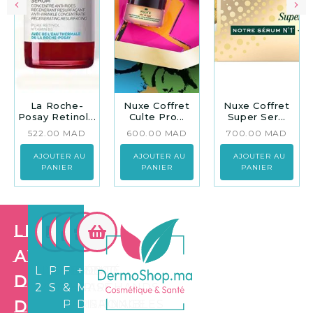
La Roche-
Nuxe Coffret
Nuxe Coffret
Posay Retinol...
Culte Pro...
Super Ser...
522.00
MAD
600.00
MAD
700.00
MAD
AJOUTER AU
AJOUTER AU
AJOUTER AU
PANIER
PANIER
PANIER
Les
avantages
LIVRAISON
PAIEMENT
FIDÉLITÉ
+3.500
de
24/72H
SÉCURISÉ
&
MARCHANDS
Dermo
PARRAINAGE
DISPONIBLES