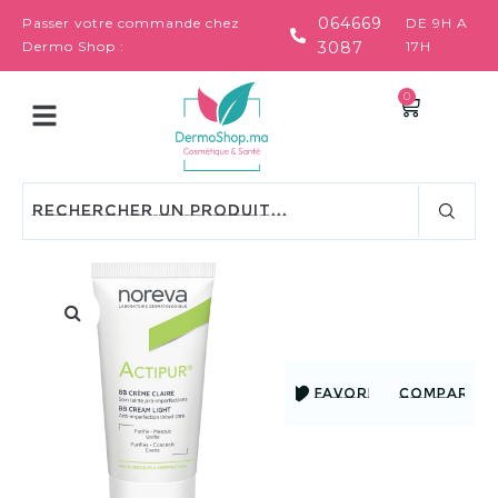
064669
Passer votre commande chez
DE 9H A
Dermo Shop :
3087
17H
0
FAVORIS
COMPARER