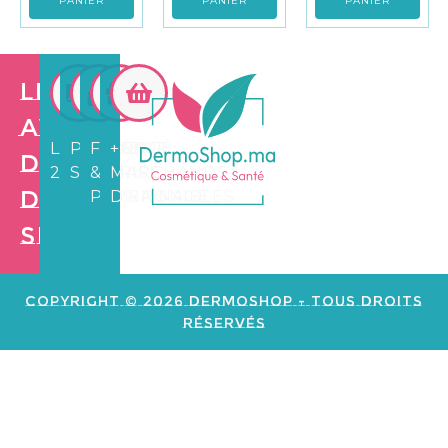
PANIER
PANIER
PANIER
Les
avantages
LIVRAISON
PAIEMENT
FIDÉLITÉ
+3.500
de
24/72H
SÉCURISÉ
&
MARCHANDS
Dermo
PARRAINAGE
DISPONIBLES
Shop
Création de
site web e
commerce
Copyright © 2026 Dermoshop - Tous Droits
Réservés