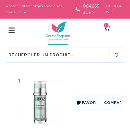
064669
Passer votre commande chez
DE 9H A
Dermo Shop :
3087
17H
0
FAVORIS
COMPARER