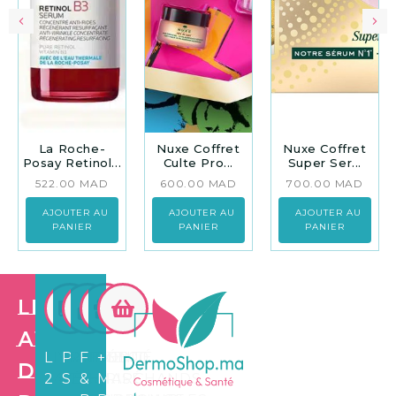
La Roche-
Nuxe Coffret
Nuxe Coffret
Posay Retinol...
Culte Pro...
Super Ser...
522.00
MAD
600.00
MAD
700.00
MAD
AJOUTER AU
AJOUTER AU
AJOUTER AU
PANIER
PANIER
PANIER
Les
avantages
LIVRAISON
PAIEMENT
FIDÉLITÉ
+3.500
de
24/72H
SÉCURISÉ
&
MARCHANDS