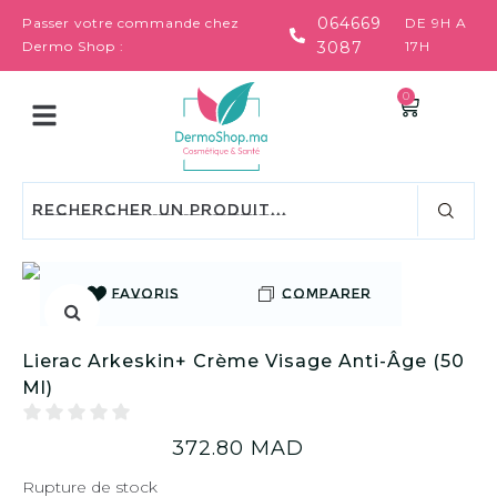
064669
Passer votre commande chez
DE 9H A
Dermo Shop :
3087
17H
0
FAVORIS
COMPARER
Lierac Arkeskin+ Crème Visage Anti-Âge (50
Ml)
372.80
MAD
Rupture de stock