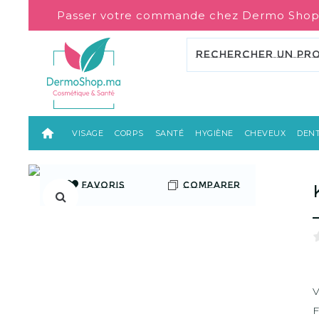
Passer votre commande chez Dermo Shop
VISAGE
CORPS
SANTÉ
HYGIÈNE
CHEVEUX
DENT
FAVORIS
COMPARER
V
F