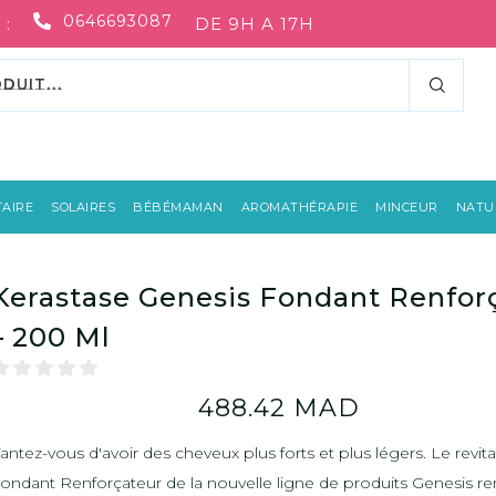
0646693087
 :
DE 9H A 17H
AIRE
SOLAIRES
BÉBÉMAMAN
AROMATHÉRAPIE
MINCEUR
NATUR
Kerastase Genesis Fondant Renfor
– 200 Ml
488.42
MAD
antez-vous d'avoir des cheveux plus forts et plus légers. Le revita
ondant Renforçateur de la nouvelle ligne de produits Genesis re