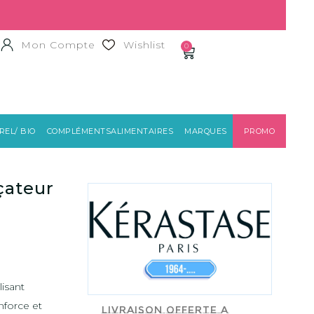
Mon Compte
Wishlist
0
EL/ BIO
COMPLÉMENTSALIMENTAIRES
MARQUES
PROMO
KÈRASTASE
çateur
lisant
nforce et
Livraison offerte a