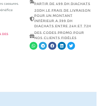
es cassures.
partir de 499 dh d'achats
Bénéfice
20dh le frais de livraison
pour un montant
inférieur a 399 dh
d'achats entre 24h et 72h
Des codes promo pour
n des
nos clients fidèles