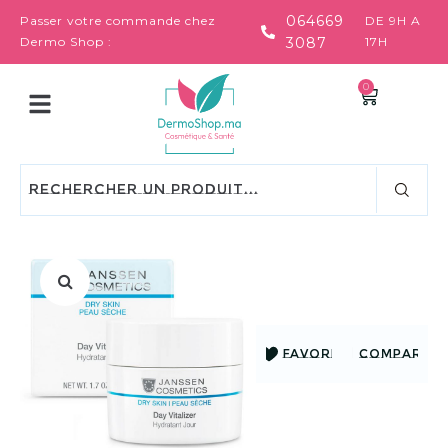
064669
Passer votre commande chez
DE 9H A
Dermo Shop :
3087
17H
0
FAVORIS
COMPARER