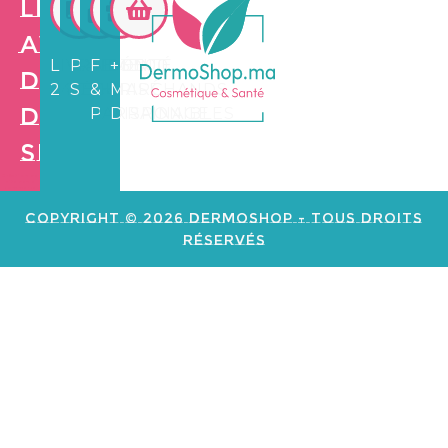
Les
avantages
LIVRAISON
PAIEMENT
FIDÉLITÉ
+3.500
de
24/72H
SÉCURISÉ
&
MARCHANDS
Dermo
PARRAINAGE
DISPONIBLES
Shop
Création de
site web e
commerce
Copyright © 2026 Dermoshop - Tous Droits
Réservés