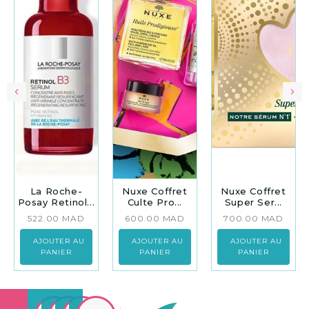
La Roche-
Nuxe Coffret
Nuxe Coffret
Posay Retinol...
Culte Pro...
Super Ser...
522.00
MAD
600.00
MAD
700.00
MAD
AJOUTER AU
AJOUTER AU
AJOUTER AU
PANIER
PANIER
PANIER