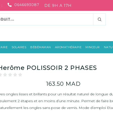
0646693087
 :
DE 9H A 17H
AIRE
SOLAIRES
BÉBÉMAMAN
AROMATHÉRAPIE
MINCEUR
NATUR
Herôme POLISSOIR 2 PHASES
163.50
MAD
es ongles lisses et brillants pour un résultat naturel de longue 
eulement 2 étapes et en moins d’une minute. Permet de faire bri
aturellement les ongles sans pose de vernis. Mode d’emploi Eta