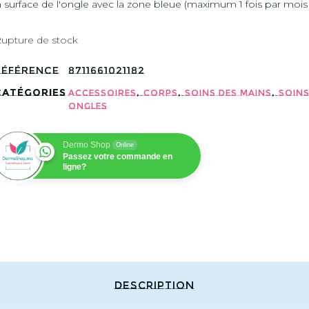
a surface de l'ongle avec la zone bleue (maximum 1 fois par mois
q
upture de stock
Référence
8711661021182
Catégories
,
,
,
Accessoires
Corps
Soins des Mains
Soins
Ongles
Dermo Shop
Online
Passez votre commande en
ligne?
Description