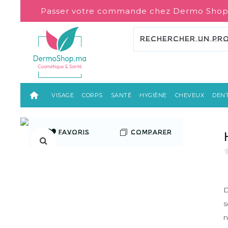
Passer votre commande chez Dermo Shop
VISAGE
CORPS
SANTÉ
HYGIÈNE
CHEVEUX
DENT
FAVORIS
COMPARER
D
s
n