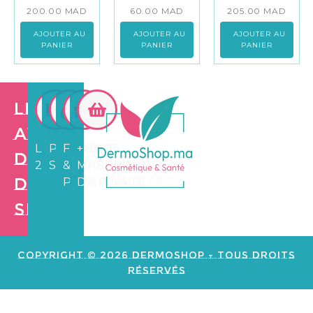
200.00
MAD
60.00
MAD
205.00
MAD
AJOUTER AU
AJOUTER AU
AJOUTER AU
PANIER
PANIER
PANIER
Les
avantages
LIVRAISON
PAIEMENT
FIDÉLITÉ
+3.500
de
24/72H
SÉCURISÉ
&
MARCHANDS
Dermo
PARRAINAGE
DISPONIBLES
Shop
Création de
site web e
commerce
Copyright © 2026 Dermoshop - Tous Droits
Réservés