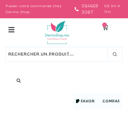
064669
Passer votre commande chez
DE 9H A
Dermo Shop :
3087
17H
0
FAVORIS
COMPARER