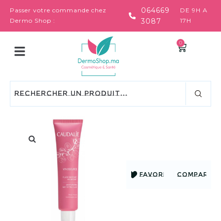
064669
Passer votre commande chez
DE 9H A
Dermo Shop :
3087
17H
0
FAVORIS
COMPARER