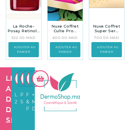
La Roche-
Nuxe Coffret
Nuxe Coffret
Posay Retinol...
Culte Pro...
Super Ser...
522.00
MAD
600.00
MAD
700.00
MAD
AJOUTER AU
AJOUTER AU
AJOUTER AU
PANIER
PANIER
PANIER
Les
avantages
LIVRAISON
PAIEMENT
FIDÉLITÉ
+3.500
de
24/72H
SÉCURISÉ
&
MARCHANDS
Dermo
PARRAINAGE
DISPONIBLES
Shop
Création de
site web e