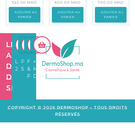
522.00
MAD
600.00
MAD
700.00
MAD
AJOUTER AU
AJOUTER AU
AJOUTER AU
PANIER
PANIER
PANIER
Les
avantages
LIVRAISON
PAIEMENT
FIDÉLITÉ
+3.500
de
24/72H
SÉCURISÉ
&
MARCHANDS
Dermo
PARRAINAGE
DISPONIBLES
Shop
Création de
site web e
commerce
Copyright © 2026 Dermoshop - Tous Droits
Réservés