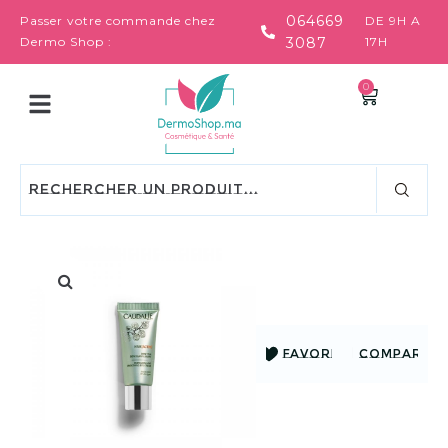
064669
Passer votre commande chez
DE 9H A
Dermo Shop :
3087
17H
0
FAVORIS
COMPARER