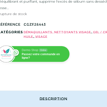
ééquilibrant et purifiant, supprime l'excès de sébum sans desséc
esse...
upture de stock
Référence
CGZF26443
Catégories
,
Démaquillants, Nettoyants visage
Gel / C
,
Huile
Visage
Dermo Shop
Online
Passez votre commande en
ligne?
Description