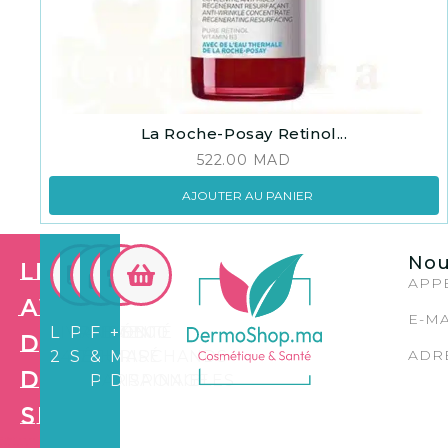
La Roche-Posay Retinol...
522.00
MAD
AJOUTER AU PANIER
Nou
Les
APPE
avantages
E-MA
LIVRAISON
PAIEMENT
FIDÉLITÉ
+3.500
de
ADRE
24/72H
SÉCURISÉ
&
MARCHANDS
Dermo
PARRAINAGE
DISPONIBLES
Shop
Création de
site web e