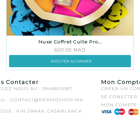
Nuxe Coffret Culte Pro...
600.00
MAD
AJOUTER AU PANIER
s Contacter
Mon Compt
LEZ-NOUS AU : 0646693087
CRÉER UN CO
SE CONECTER
IL :
CONTACT@DERMOSHOP.MA
MON COMPTE
SSE : AIN SBAAA, CASABLANCA