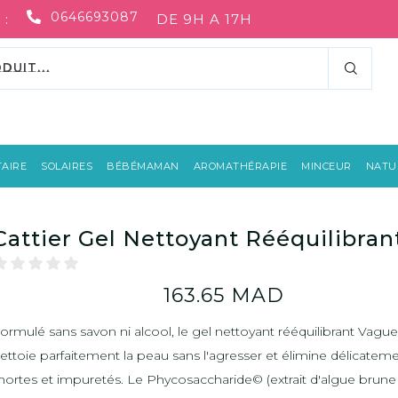
0646693087
 :
DE 9H A 17H
AIRE
SOLAIRES
BÉBÉMAMAN
AROMATHÉRAPIE
MINCEUR
NATUR
Cattier Gel Nettoyant Rééquilibran
163.65
MAD
ormulé sans savon ni alcool, le gel nettoyant rééquilibrant Vagu
ettoie parfaitement la peau sans l'agresser et élimine délicateme
ortes et impuretés. Le Phycosaccharide© (extrait d'algue brune e