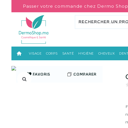
Passer votre commande chez Dermo Shop
VISAGE
CORPS
SANTÉ
HYGIÈNE
CHEVEUX
DENT
FAVORIS
COMPARER
F
n
m