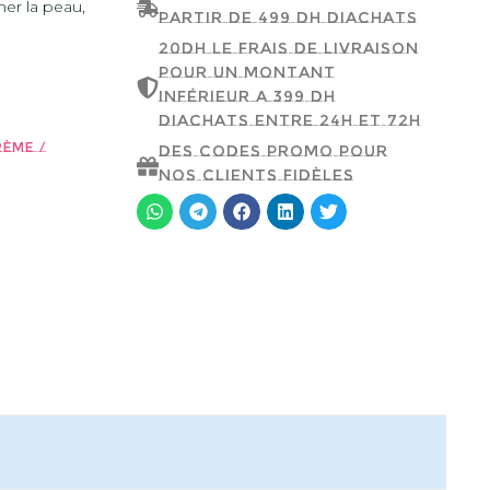
her la peau,
partir de 499 dh d'achats
20dh le frais de livraison
pour un montant
inférieur a 399 dh
d'achats entre 24h et 72h
rème /
Des codes promo pour
nos clients fidèles