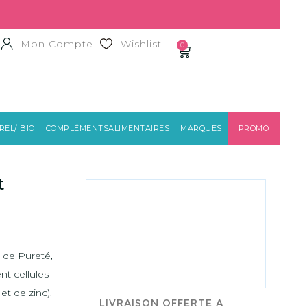
Mon Compte
Wishlist
0
EL/ BIO
COMPLÉMENTSALIMENTAIRES
MARQUES
PROMO
CATTIER
t
e de Pureté,
nt cellules
t de zinc),
Livraison offerte a