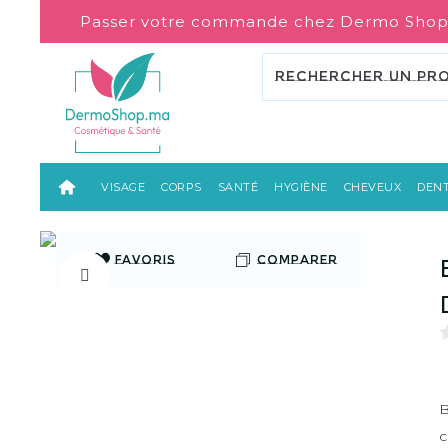
Passer votre commande chez Dermo Shop
VISAGE
CORPS
SANTÉ
HYGIÈNE
CHEVEUX
DENT
FAVORIS
COMPARER
B
c