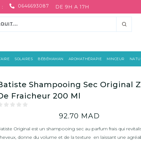
0646693087
 :
DE 9H A 17H
AIRE
SOLAIRES
BÉBÉMAMAN
AROMATHÉRAPIE
MINCEUR
NATUR
Batiste Shampooing Sec Original 
De Fraicheur 200 Ml
92.70
MAD
atiste Original est un shampooing sec au parfum frais qui revitali
heveux, donne du volume et de la texture en laissant une agréa