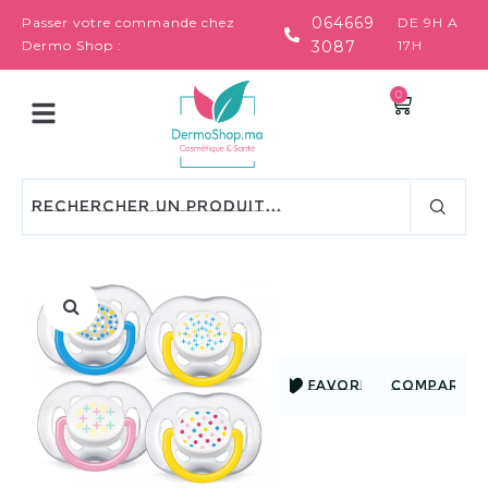
064669
Passer votre commande chez
DE 9H A
Dermo Shop :
3087
17H
0
FAVORIS
COMPARER