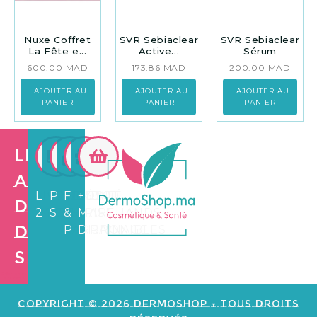
Nuxe Coffret
SVR Sebiaclear
SVR Sebiaclear
La Fête e...
Active...
Sérum
600.00
MAD
173.86
MAD
200.00
MAD
AJOUTER AU
AJOUTER AU
AJOUTER AU
PANIER
PANIER
PANIER
Les
avantages
LIVRAISON
PAIEMENT
FIDÉLITÉ
+3.500
de
24/72H
SÉCURISÉ
&
MARCHANDS
Dermo
PARRAINAGE
DISPONIBLES
Shop
Création de
site web e
commerce
Copyright © 2026 Dermoshop - Tous Droits