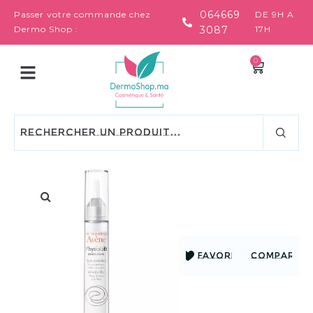
064669
Passer votre commande chez
DE 9H A
Dermo Shop :
3087
17H
0
FAVORIS
COMPARER