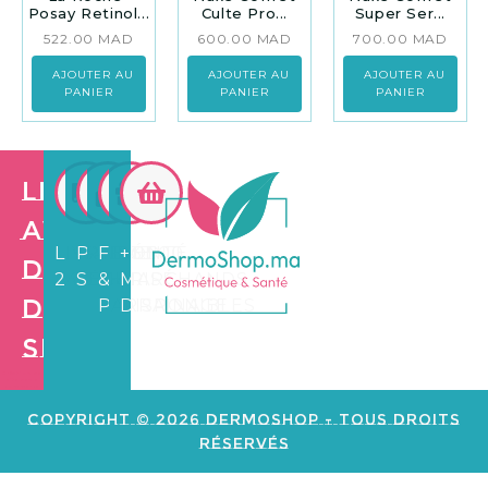
Posay Retinol...
Culte Pro...
Super Ser...
522.00
MAD
600.00
MAD
700.00
MAD
AJOUTER AU
AJOUTER AU
AJOUTER AU
PANIER
PANIER
PANIER
Les
avantages
LIVRAISON
PAIEMENT
FIDÉLITÉ
+3.500
de
24/72H
SÉCURISÉ
&
MARCHANDS
Dermo
PARRAINAGE
DISPONIBLES
Shop
Création de
site web e
commerce
Copyright © 2026 Dermoshop - Tous Droits
Réservés