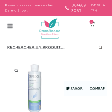
064669
Passer votre commande chez
DE 9H A
Dermo Shop :
3087
17H
0
FAVORIS
COMPARER