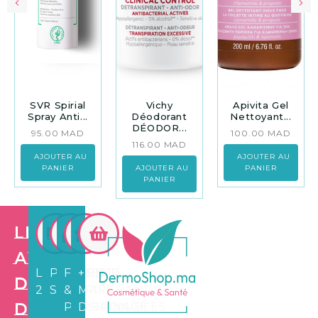
SVR Spirial
Vichy
Apivita Gel
Spray Anti...
Déodorant
Nettoyant...
DÉODOR...
95.00
MAD
100.00
MAD
116.00
MAD
AJOUTER AU
AJOUTER AU
PANIER
AJOUTER AU
PANIER
PANIER
Les
avantages
LIVRAISON
PAIEMENT
FIDÉLITÉ
+3.500
de
24/72H
SÉCURISÉ
&
MARCHANDS
Dermo
PARRAINAGE
DISPONIBLES