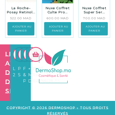
La Roche-
Nuxe Coffret
Nuxe Coffret
Posay Retinol...
Culte Pro...
Super Ser...
522.00
MAD
600.00
MAD
700.00
MAD
AJOUTER AU
AJOUTER AU
AJOUTER AU
PANIER
PANIER
PANIER
Les
avantages
LIVRAISON
PAIEMENT
FIDÉLITÉ
+3.500
de
24/72H
SÉCURISÉ
&
MARCHANDS
Dermo
PARRAINAGE
DISPONIBLES
Shop
Création de
site web e
commerce
Copyright © 2026 Dermoshop - Tous Droits
Réservés