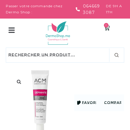
064669
Passer votre commande chez
DE 9H A
Dermo Shop :
3087
17H
0
FAVORIS
COMPARER