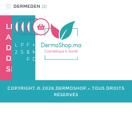
DermEden
(
2
)
Les
avantages
LIVRAISON
PAIEMENT
FIDÉLITÉ
+3.500
de
24/72H
SÉCURISÉ
&
MARCHANDS
Dermo
PARRAINAGE
DISPONIBLES
Shop
Création de
site web e
commerce
Copyright © 2026 Dermoshop - Tous Droits
Réservés