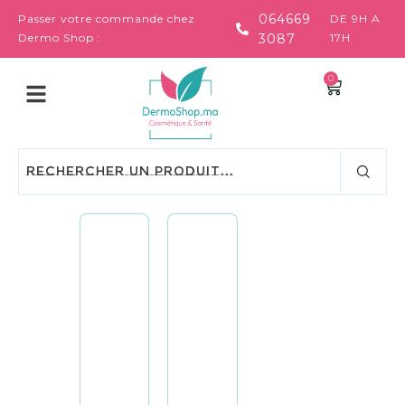
064669
Passer votre commande chez
DE 9H A
Dermo Shop :
3087
17H
0