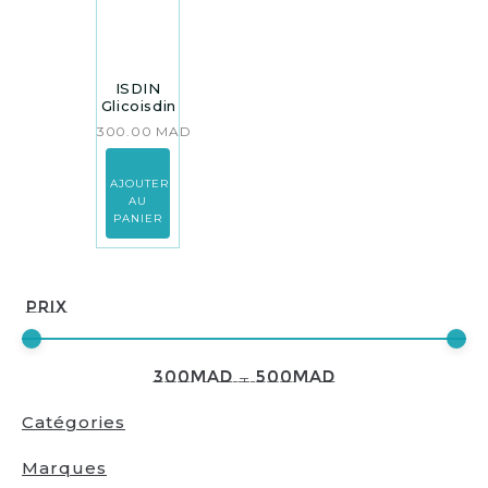
ISDIN
Glicoisdin
300.00
MAD
AJOUTER
AU
PANIER
Prix
300
MAD
—
500
MAD
Catégories
Marques