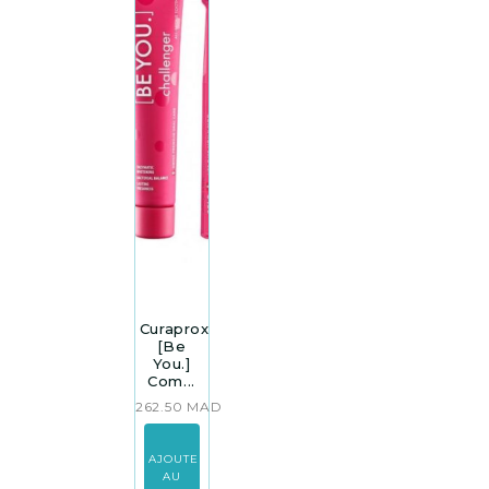
Curaprox
[Be
You.]
Com...
262.50
MAD
AJOUTER
AU