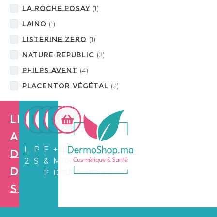
LA ROCHE POSAY
(
1
)
LAINO
(
1
)
LISTERINE ZERO
(
1
)
NATURE REPUBLIC
(
2
)
PHILPS AVENT
(
4
)
PLACENTOR Végétal
(
2
)
Les
avantages
LIVRAISON
PAIEMENT
FIDÉLITÉ
+3.500
de
24/72H
SÉCURISÉ
&
MARCHANDS
Dermo
PARRAINAGE
DISPONIBLES
Shop
Création de
site web e
commerce