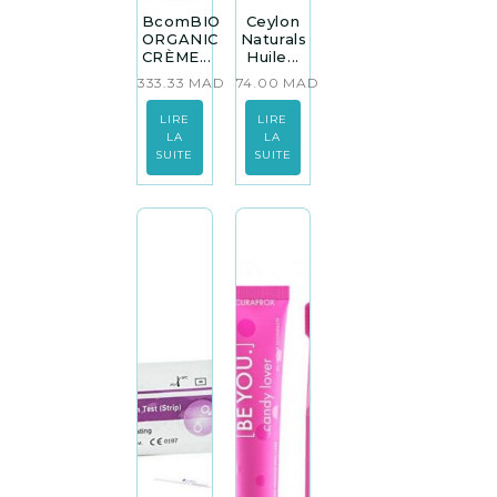
BcomBIO
Ceylon
ORGANIC
Naturals
CRÈME...
Huile...
333.33
MAD
74.00
MAD
LIRE
LIRE
LA
LA
SUITE
SUITE