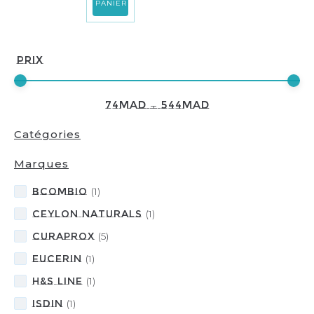
PANIER
Prix
74
MAD
—
544
MAD
Catégories
Marques
BcomBIO
(
1
)
Ceylon Naturals
(
1
)
CURAPROX
(
5
)
Eucerin
(
1
)
H&S LINE
(
1
)
ISDIN
(
1
)