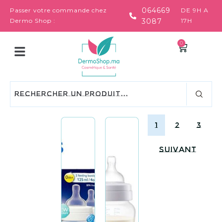
064669
Passer votre commande chez
DE 9H A
Dermo Shop :
3087
17H
0
1
2
3
Suivant